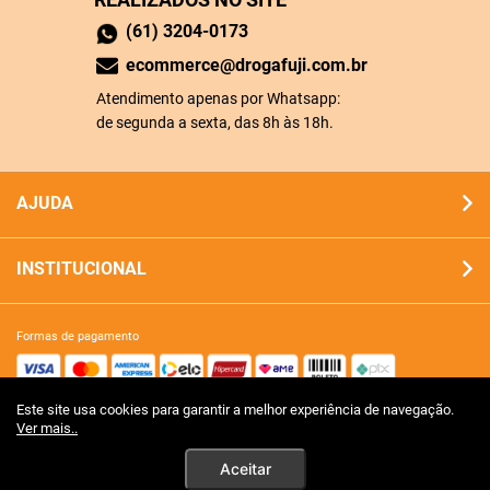
(61) 3204-0173
ecommerce@drogafuji.com.br
Atendimento apenas por Whatsapp:
de segunda a sexta, das 8h às 18h.
AJUDA
INSTITUCIONAL
formas de pagamento
Este site usa cookies para garantir a melhor experiência de navegação.
site 100% seguro
Ver mais..
Aceitar