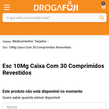
0
O que está procurando hoje?
TERMOS MAIS BUSCADOS
1
º
fralda
Medicamentos
Tarjados
2
º
gelmax
Esc 10Mg Caixa Com 30 Comprimidos Revestidos
3
º
mounjaro
4
º
rosuvastatina 20mg
Esc 10Mg Caixa Com 30 Comprimidos
5
º
protetor solar
Revestidos
6
º
shampoo
7
º
dipirona
Este produto não está disponível no momento
8
º
tadalafila
Quero saber quando estiver disponível
9
º
lola