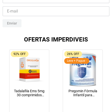
10
º
fraldas geriátricas
Enviar
OFERTAS IMPERDIVEIS
92%
OFF
26%
OFF
Leve + Pague -
Tadalafila Ems 5mg
Pregomin Fórmula
30 comprimidos
Infantil para
revestidos
Lactentes Pepti 400g