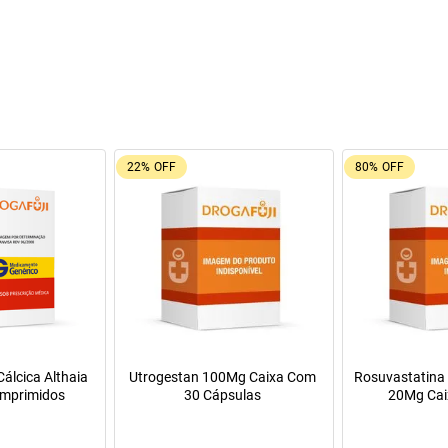
9%
OFF
55%
OFF
Oferta do Mês
a Infantil para
Máscara de Tratamento Lola
Resfenol com 2
Pepti 400g
Cosmetics Morte Súbita 450g