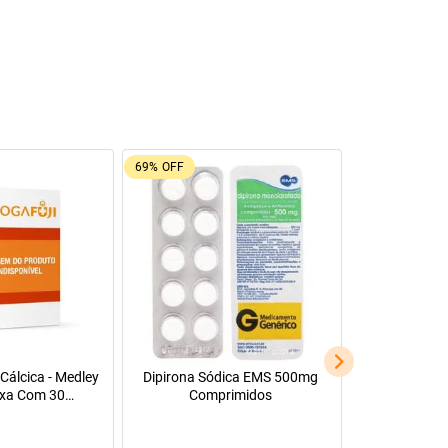
0 cápsulas
Manitol 20% 500Ml