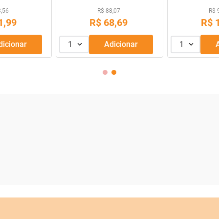
9,99
R$ 43,99
R$ 
69
,
99
R$
39
,
99
R$
R$
56
,
66
Adicionar
1
Adicionar
1