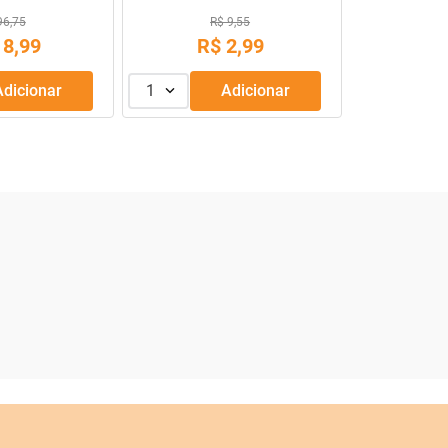
30,88
13
,
99
R$
39
,
90
Adicionar
1
Adicionar