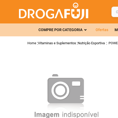
O q
TERMOS MAIS 
COMPRE POR CATEGORIA
Ofertas
M
1
º
fralda
2
º
gelmax
Vitaminas e Suplementos
Nutrição Esportiva
POWER
3
º
mounjaro
4
º
rosuvastatin
5
º
protetor sola
6
º
shampoo
7
º
dipirona
8
º
lola
9
º
fraldas geriát
10
º
tadalafila