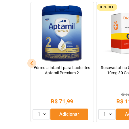
92%
OFF
26%
OFF
Leve + Pague -
Tadalafila Ems 5mg 30
Pregomin Fórmul
comprimidos revestidos
Lactentes 
R$ 22
R$ 128,14
R$
1
R$
9
,
99
ou
3
x de
1
Adicionar
1