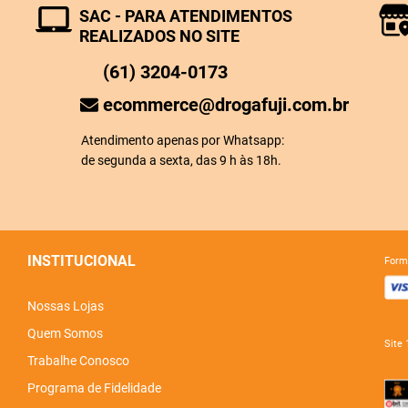
SAC - PARA ATENDIMENTOS
REALIZADOS NO SITE
(61) 3204-0173
ecommerce@drogafuji.com.br
Atendimento apenas por Whatsapp:
de segunda a sexta, das 9 h às 18h.
INSTITUCIONAL
for
Nossas Lojas
Quem Somos
sit
Trabalhe Conosco
Programa de Fidelidade