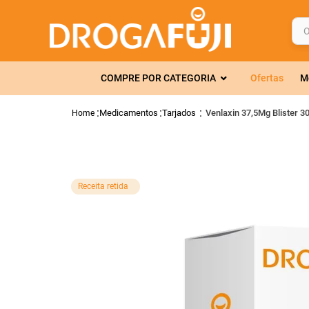
O q
TERMOS MAIS 
COMPRE POR CATEGORIA
Ofertas
M
1
º
fralda
2
º
gelmax
Medicamentos
Tarjados
Venlaxin 37,5Mg Blister 3
3
º
mounjaro
4
º
rosuvastatin
5
º
protetor sola
Receita retida
6
º
shampoo
7
º
dipirona
8
º
tadalafila
9
º
lola
10
º
fraldas geriát