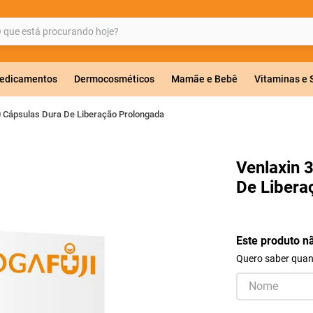
ue está procurando hoje?
BUSCADOS
edicamentos
Dermocosméticos
Mamãe e Bebê
Vitaminas e
0 Cápsulas Dura De Liberação Prolongada
a 20mg
Venlaxin 
De Libera
r
Este produto n
Quero saber quand
ricas