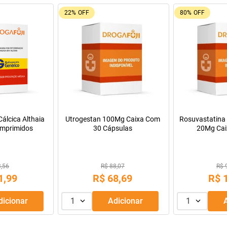
9%
OFF
55%
OFF
Oferta do Mês
a Infantil para
Máscara de Tratamento Lola
Resfenol com 2
Pepti 400g
Cosmetics Morte Súbita 450g
9,99
R$ 43,99
R$ 
69
,
99
R$
39
,
99
R$
R$
56
,
66
Adicionar
1
Adicionar
1