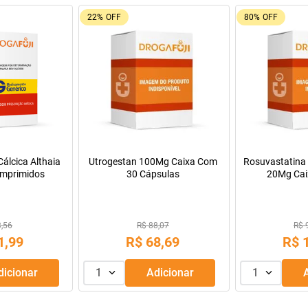
9%
OFF
55%
OFF
Oferta do Mês
a Infantil para
Máscara de Tratamento Lola
Resfenol com 2
Pepti 400g
Cosmetics Morte Súbita 450g
9,99
R$ 43,99
R$ 
69
,
99
R$
39
,
99
R$
R$
56
,
66
Adicionar
1
Adicionar
1