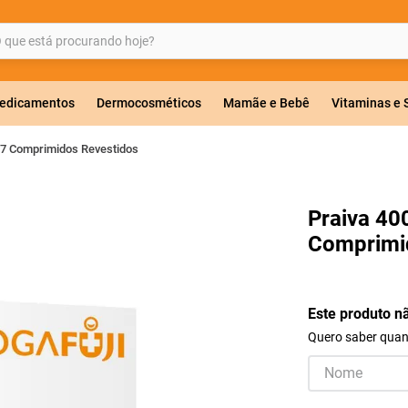
ue está procurando hoje?
BUSCADOS
edicamentos
Dermocosméticos
Mamãe e Bebê
Vitaminas e
 7 Comprimidos Revestidos
a 20mg
Praiva 40
Comprimi
r
Este produto n
Quero saber quand
ricas