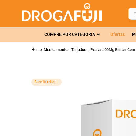
O q
TERMOS MAIS 
COMPRE POR CATEGORIA
Ofertas
M
1
º
fralda
2
º
gelmax
Medicamentos
Tarjados
Praiva 400Mg Blister Com
3
º
mounjaro
4
º
rosuvastatin
5
º
protetor sola
Receita retida
6
º
shampoo
7
º
dipirona
8
º
lola
9
º
fraldas geriát
10
º
tadalafila