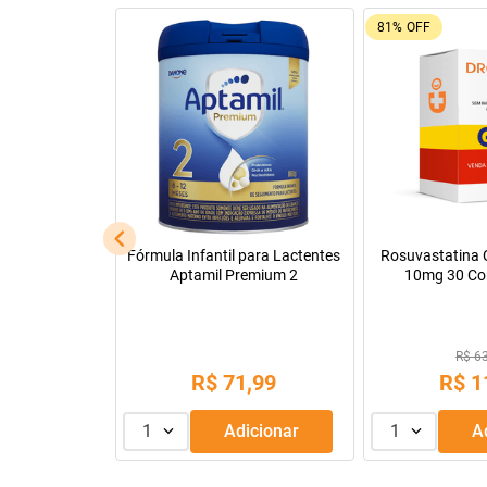
92%
OFF
26%
OFF
Leve + Pague -
Tadalafila Ems 5mg 30
Pregomin Fórmul
comprimidos revestidos
Lactentes 
R$ 22
R$ 128,14
R$
1
R$
9
,
99
ou
3
x de
1
Adicionar
1