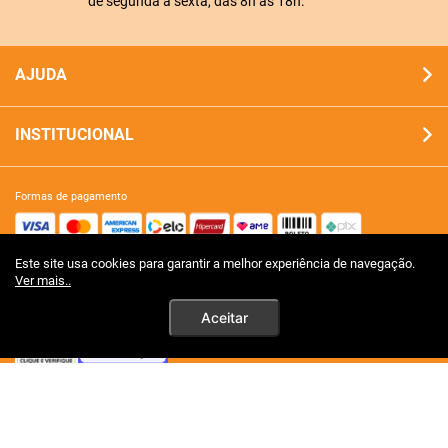
de segunda a sexta, das 8h às 18h.
AJUDA
INSTITUCIONAL
formas de pagamento
Este site usa cookies para garantir a melhor experiência de navegação.
site 100% seguro
Ver mais..
Aceitar
tecnologia