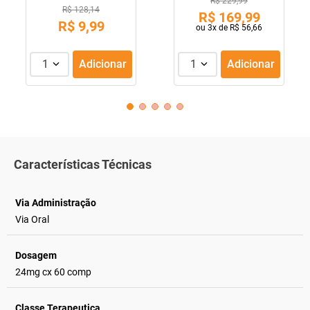
R$ 229,99
R$ 128,14
R$
169
,
99
R$
9
,
99
ou
3
x de
R$
56
,
66
1
Adicionar
1
Adicionar
Características Técnicas
Via Administração
Via Oral
Dosagem
24mg cx 60 comp
Classe Terapeutica