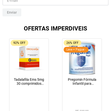
10
º
fraldas geriátricas
Enviar
OFERTAS IMPERDIVEIS
92%
OFF
26%
OFF
Leve + Pague -
Tadalafila Ems 5mg
Pregomin Fórmula
30 comprimidos
Infantil para
revestidos
Lactentes Pepti 400g