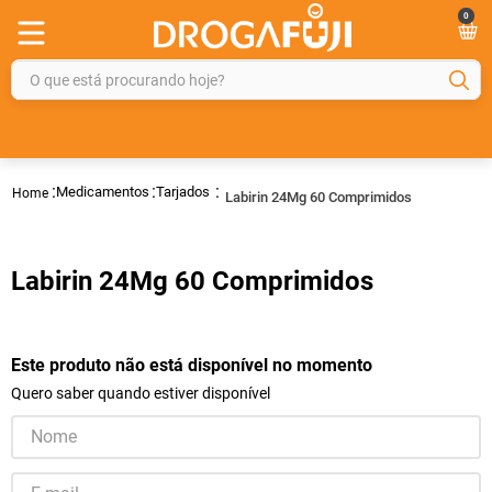
0
O que está procurando hoje?
TERMOS MAIS BUSCADOS
1
º
fralda
Medicamentos
Tarjados
Labirin 24Mg 60 Comprimidos
2
º
gelmax
3
º
mounjaro
Labirin 24Mg 60 Comprimidos
4
º
rosuvastatina 20mg
5
º
protetor solar
6
º
shampoo
Este produto não está disponível no momento
Quero saber quando estiver disponível
7
º
dipirona
8
º
tadalafila
9
º
lola