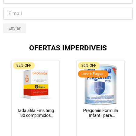
10
º
tadalafila
Enviar
OFERTAS IMPERDIVEIS
92%
OFF
26%
OFF
Leve + Pague -
Tadalafila Ems 5mg
Pregomin Fórmula
30 comprimidos
Infantil para
revestidos
Lactentes Pepti 400g