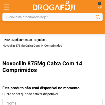
0
O que está procurando hoje?
TERMOS MAIS BUSCADOS
1
º
fralda
Medicamentos
Tarjados
2
º
gelmax
Novocilin 875Mg Caixa Com 14 Comprimidos
3
º
mounjaro
4
º
rosuvastatina 20mg
Novocilin 875Mg Caixa Com 14
5
º
protetor solar
Comprimidos
6
º
shampoo
7
º
dipirona
Este produto não está disponível no momento
8
º
fraldas geriátricas
Quero saber quando estiver disponível
9
º
sveda