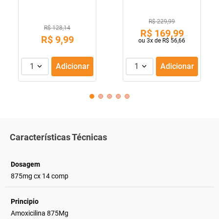
R$ 229,99
R$ 128,14
R$
169
,
99
R$
9
,
99
ou
3
x de
R$
56
,
66
1
Adicionar
1
Adicionar
Características Técnicas
Dosagem
875mg cx 14 comp
Principio
Amoxicilina 875Mg