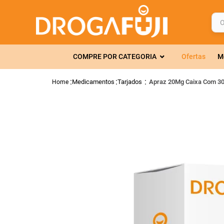
O q
TERMOS MAIS 
COMPRE POR CATEGORIA
Ofertas
M
1
º
fralda
2
º
gelmax
Medicamentos
Tarjados
Apraz 20Mg Caixa Com 3
3
º
mounjaro
4
º
rosuvastatin
5
º
protetor sola
6
º
shampoo
7
º
dipirona
8
º
fraldas geriát
9
º
tadalafila
10
º
amoxicilina c