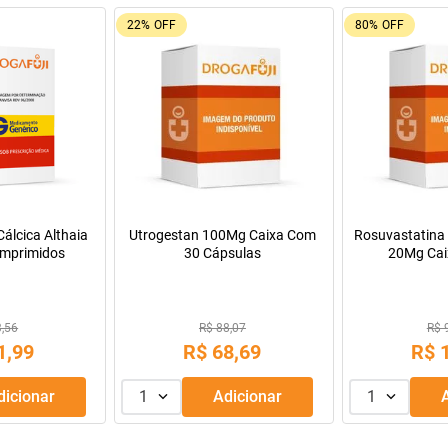
9%
OFF
Oferta do Mês
a Infantil para
Máscara de Tratamento Lola
Manitol 20% 50
Pepti 400g
Cosmetics Morte Súbita 450g
9,99
R$ 43,99
69
,
99
R$
39
,
99
R$
R$
56
,
66
Adicionar
1
Adicionar
1