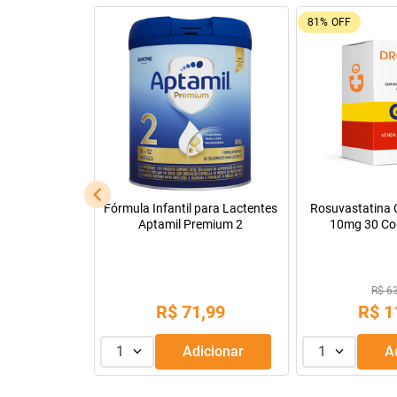
92%
OFF
26%
OFF
Leve + Pague -
Tadalafila Ems 5mg 30
Pregomin Fórmul
comprimidos revestidos
Lactentes 
R$ 22
R$ 128,14
R$
1
R$
9
,
99
ou
3
x de
1
Adicionar
1