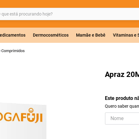
ue está procurando hoje?
BUSCADOS
edicamentos
Dermocosméticos
Mamãe e Bebê
Vitaminas e
0 Comprimidos
a 20mg
Apraz 20
r
Este produto n
Quero saber quand
ricas
lavulanato