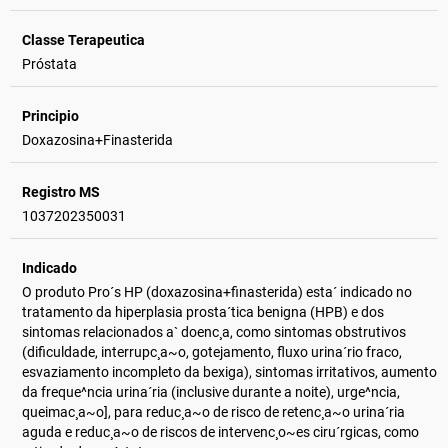
Classe Terapeutica
Próstata
Principio
Doxazosina+Finasterida
Registro MS
1037202350031
Indicado
O produto Pro´s HP (doxazosina+finasterida) esta´ indicado no
tratamento da hiperplasia prosta´tica benigna (HPB) e dos
sintomas relacionados a` doenc¸a, como sintomas obstrutivos
(dificuldade, interrupc¸a~o, gotejamento, fluxo urina´rio fraco,
esvaziamento incompleto da bexiga), sintomas irritativos, aumento
da freque^ncia urina´ria (inclusive durante a noite), urge^ncia,
queimac¸a~o], para reduc¸a~o de risco de retenc¸a~o urina´ria
aguda e reduc¸a~o de riscos de intervenc¸o~es ciru´rgicas, como