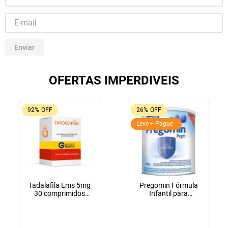
10
º
soro fisiológico
Enviar
OFERTAS IMPERDIVEIS
92%
OFF
26%
OFF
Leve + Pague -
Tadalafila Ems 5mg
Pregomin Fórmula
30 comprimidos
Infantil para
revestidos
Lactentes Pepti 400g