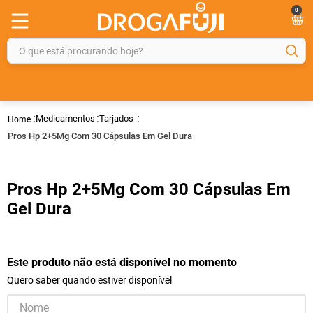
0
O que está procurando hoje?
TERMOS MAIS BUSCADOS
1
º
fralda
Medicamentos
Tarjados
2
º
gelmax
Pros Hp 2+5Mg Com 30 Cápsulas Em Gel Dura
3
º
mounjaro
4
º
rosuvastatina 20mg
Pros Hp 2+5Mg Com 30 Cápsulas Em
5
º
protetor solar
Gel Dura
6
º
shampoo
7
º
dipirona
Este produto não está disponível no momento
8
º
sveda
Quero saber quando estiver disponível
9
º
tadalafila