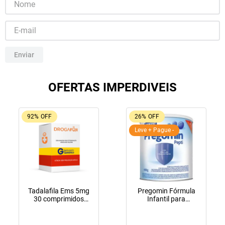
10
º
lola
Enviar
OFERTAS IMPERDIVEIS
92%
OFF
26%
OFF
Leve + Pague -
Tadalafila Ems 5mg
Pregomin Fórmula
30 comprimidos
Infantil para
revestidos
Lactentes Pepti 400g