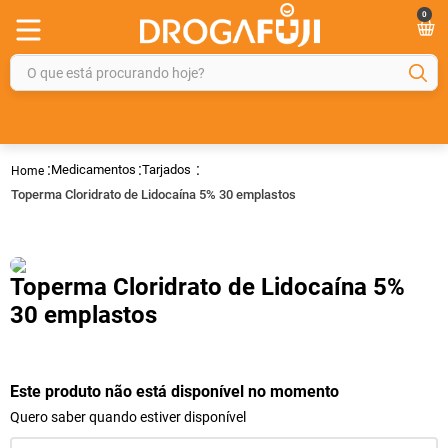
0
O que está procurando hoje?
TERMOS MAIS BUSCADOS
1
º
fralda
Medicamentos
Tarjados
2
º
gelmax
Toperma Cloridrato de Lidocaína 5% 30 emplastos
3
º
mounjaro
4
º
rosuvastatina 20mg
Toperma Cloridrato de Lidocaína 5%
5
º
protetor solar
30 emplastos
6
º
shampoo
7
º
dipirona
Este produto não está disponível no momento
8
º
fraldas geriátricas
Quero saber quando estiver disponível
9
º
tadalafila