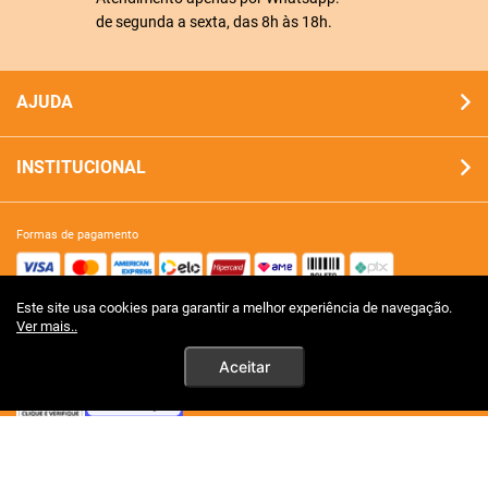
de segunda a sexta, das 8h às 18h.
AJUDA
INSTITUCIONAL
formas de pagamento
Este site usa cookies para garantir a melhor experiência de navegação.
site 100% seguro
Ver mais..
Aceitar
tecnologia