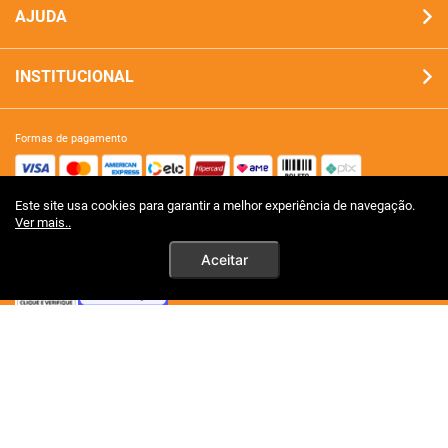
AJUDA
INSTITUCIONAL
formas de pagamento
Este site usa cookies para garantir a melhor experiência de navegação.
site 100% seguro
Ver mais..
Aceitar
tecnologia
premios certificações