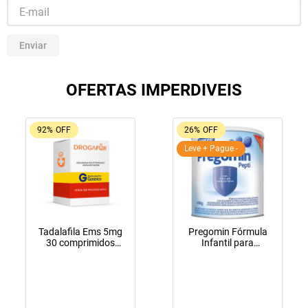
10
º
lola
Enviar
OFERTAS IMPERDIVEIS
92%
OFF
26%
OFF
Leve + Pague -
Tadalafila Ems 5mg
Pregomin Fórmula
30 comprimidos
Infantil para
revestidos
Lactentes Pepti 400g