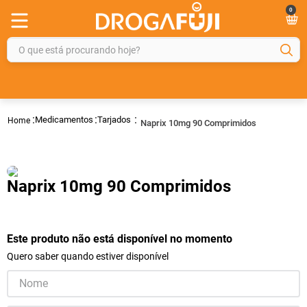
0
O que está procurando hoje?
TERMOS MAIS BUSCADOS
1
º
fralda
Medicamentos
Tarjados
Naprix 10mg 90 Comprimidos
2
º
gelmax
3
º
mounjaro
4
º
rosuvastatina 20mg
Naprix 10mg 90 Comprimidos
5
º
protetor solar
6
º
shampoo
Este produto não está disponível no momento
7
º
dipirona
Quero saber quando estiver disponível
8
º
tadalafila
9
º
fraldas geriátricas