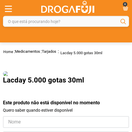
0
O que está procurando hoje?
TERMOS MAIS BUSCADOS
1
º
fralda
Medicamentos
Tarjados
Lacday 5.000 gotas 30ml
2
º
gelmax
3
º
mounjaro
4
º
rosuvastatina 20mg
Lacday 5.000 gotas 30ml
5
º
protetor solar
6
º
shampoo
Este produto não está disponível no momento
7
º
dipirona
Quero saber quando estiver disponível
8
º
tadalafila
9
º
lola