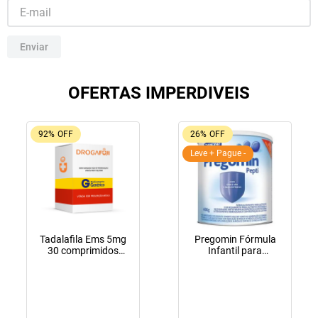
10
º
fraldas geriátricas
Enviar
OFERTAS IMPERDIVEIS
92%
OFF
26%
OFF
Leve + Pague -
Tadalafila Ems 5mg
Pregomin Fórmula
30 comprimidos
Infantil para
revestidos
Lactentes Pepti 400g