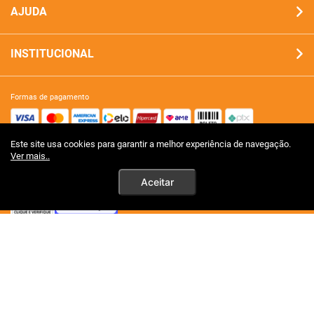
AJUDA
INSTITUCIONAL
formas de pagamento
Este site usa cookies para garantir a melhor experiência de navegação.
site 100% seguro
Ver mais..
Aceitar
tecnologia
premios certificações