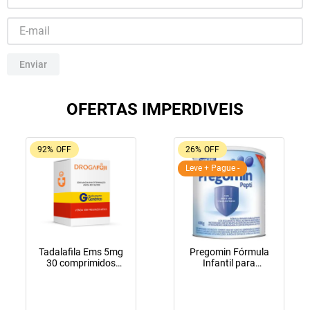
10
º
lola
Enviar
OFERTAS IMPERDIVEIS
92%
OFF
26%
OFF
Leve + Pague -
Tadalafila Ems 5mg
Pregomin Fórmula
30 comprimidos
Infantil para
revestidos
Lactentes Pepti 400g