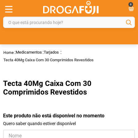
0
O que está procurando hoje?
TERMOS MAIS BUSCADOS
1
º
fralda
Medicamentos
Tarjados
2
º
gelmax
Tecta 40Mg Caixa Com 30 Comprimidos Revestidos
3
º
mounjaro
4
º
rosuvastatina 20mg
Tecta 40Mg Caixa Com 30
5
º
protetor solar
Comprimidos Revestidos
6
º
shampoo
7
º
dipirona
Este produto não está disponível no momento
8
º
fraldas geriátricas
Quero saber quando estiver disponível
9
º
tadalafila