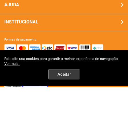
AJUDA
INSTITUCIONAL
formas de pagamento
Este site usa cookies para garantir a melhor experiência de navegação.
site 100% seguro
Ver mais..
Aceitar
tecnologia
premios certificações