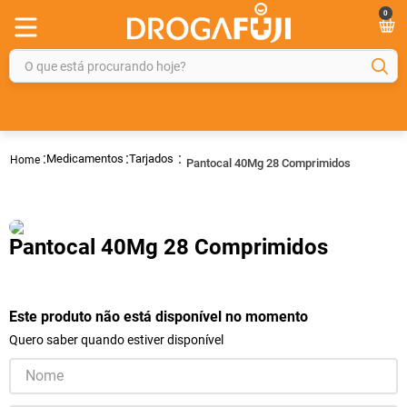
0
O que está procurando hoje?
TERMOS MAIS BUSCADOS
1
º
fralda
Medicamentos
Tarjados
Pantocal 40Mg 28 Comprimidos
2
º
gelmax
3
º
mounjaro
4
º
rosuvastatina 20mg
Pantocal 40Mg 28 Comprimidos
5
º
protetor solar
6
º
shampoo
Este produto não está disponível no momento
7
º
dipirona
Quero saber quando estiver disponível
8
º
tadalafila
9
º
lola