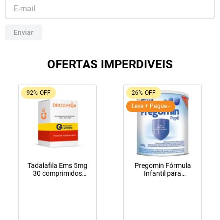
10
º
fraldas geriátricas
Enviar
OFERTAS IMPERDIVEIS
92%
OFF
26%
OFF
Leve + Pague -
Tadalafila Ems 5mg
Pregomin Fórmula
30 comprimidos
Infantil para
revestidos
Lactentes Pepti 400g