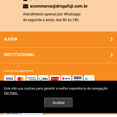
ecommerce@drogafuji.com.br
Atendimento apenas por Whatsapp:
de segunda a sexta, das 8h às 18h.
AJUDA
INSTITUCIONAL
formas de pagamento
Este site usa cookies para garantir a melhor experiência de navegação.
site 100% seguro
Ver mais..
Aceitar