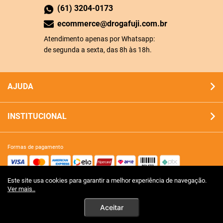
(61) 3204-0173
ecommerce@drogafuji.com.br
Atendimento apenas por Whatsapp:
de segunda a sexta, das 8h às 18h.
AJUDA
INSTITUCIONAL
formas de pagamento
Este site usa cookies para garantir a melhor experiência de navegação.
site 100% seguro
Ver mais..
Aceitar