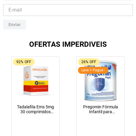
10
º
fraldas geriátricas
Enviar
OFERTAS IMPERDIVEIS
92%
OFF
26%
OFF
Leve + Pague -
Tadalafila Ems 5mg
Pregomin Fórmula
30 comprimidos
Infantil para
revestidos
Lactentes Pepti 400g