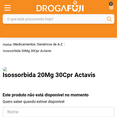
0
O que está procurando hoje?
TERMOS MAIS BUSCADOS
1
º
fralda
Medicamentos
Genéricos de A-Z
2
º
gelmax
Isossorbida 20Mg 30Cpr Actavis
3
º
mounjaro
4
º
rosuvastatina 20mg
Isossorbida 20Mg 30Cpr Actavis
5
º
protetor solar
6
º
shampoo
7
º
dipirona
Este produto não está disponível no momento
Quero saber quando estiver disponível
8
º
tadalafila
9
º
lola