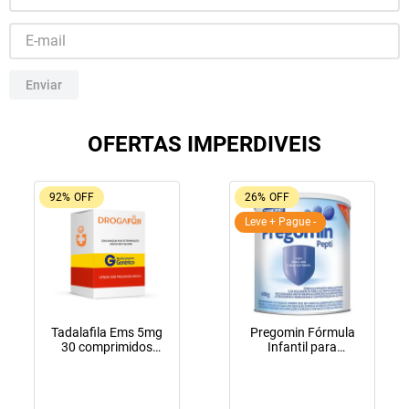
10
º
fraldas geriátricas
Enviar
OFERTAS IMPERDIVEIS
92%
OFF
26%
OFF
Leve + Pague -
Tadalafila Ems 5mg
Pregomin Fórmula
30 comprimidos
Infantil para
revestidos
Lactentes Pepti 400g