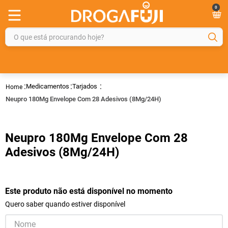
0
O que está procurando hoje?
TERMOS MAIS BUSCADOS
1
º
fralda
Medicamentos
Tarjados
2
º
gelmax
Neupro 180Mg Envelope Com 28 Adesivos (8Mg/24H)
3
º
mounjaro
4
º
rosuvastatina 20mg
Neupro 180Mg Envelope Com 28
5
º
protetor solar
Adesivos (8Mg/24H)
6
º
shampoo
7
º
dipirona
Este produto não está disponível no momento
8
º
tadalafila
Quero saber quando estiver disponível
9
º
lola