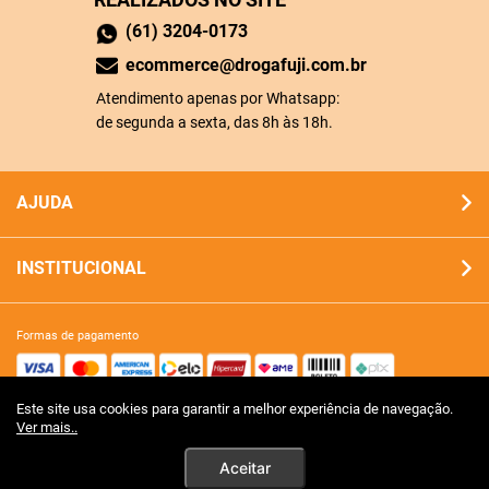
(61) 3204-0173
ecommerce@drogafuji.com.br
Atendimento apenas por Whatsapp:
de segunda a sexta, das 8h às 18h.
AJUDA
INSTITUCIONAL
formas de pagamento
Este site usa cookies para garantir a melhor experiência de navegação.
site 100% seguro
Ver mais..
Aceitar