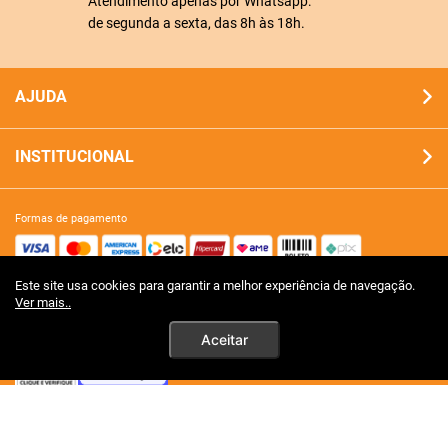
Atendimento apenas por Whatsapp:
de segunda a sexta, das 8h às 18h.
AJUDA
INSTITUCIONAL
formas de pagamento
Este site usa cookies para garantir a melhor experiência de navegação.
site 100% seguro
Ver mais..
Aceitar
tecnologia