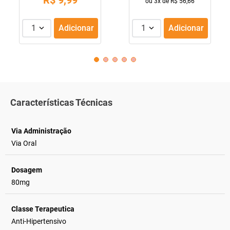
R$
9
,
99
ou
3
x de
R$
56
,
66
1
Adicionar
1
Adicionar
Características Técnicas
Via Administração
Via Oral
Dosagem
80mg
Classe Terapeutica
Anti-Hipertensivo