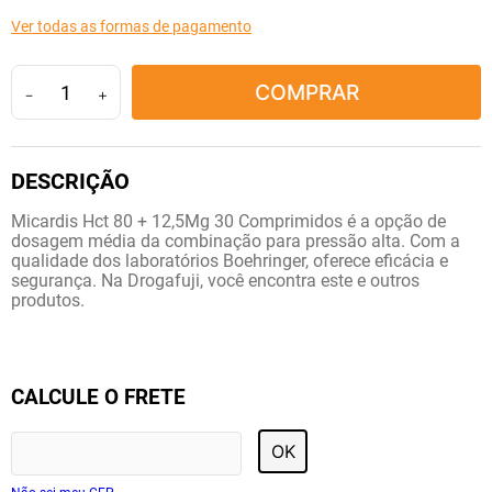
10
º
amoxicilina clavulanato
Ver todas as formas de pagamento
COMPRAR
－
＋
Micardis Hct 80 + 12,5Mg 30 Comprimidos é a opção de
dosagem média da combinação para pressão alta. Com a
qualidade dos laboratórios Boehringer, oferece eficácia e
segurança. Na Drogafuji, você encontra este e outros
produtos.
CALCULE O FRETE
OK