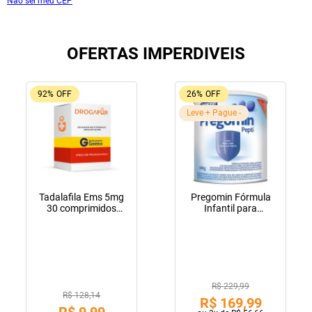
Não sei meu CEP
OFERTAS IMPERDIVEIS
92%
OFF
26%
OFF
Leve + Pague -
Tadalafila Ems 5mg
Pregomin Fórmula
30 comprimidos
Infantil para
revestidos
Lactentes Pepti 400g
R$ 229,99
R$ 128,14
R$
169
,
99