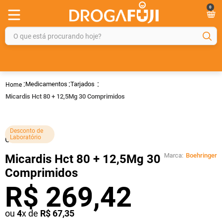
0
O que está procurando hoje?
TERMOS MAIS BUSCADOS
1
º
fralda
Medicamentos
Tarjados
2
º
gelmax
Micardis Hct 80 + 12,5Mg 30 Comprimidos
3
º
mounjaro
4
º
rosuvastatina 20mg
Desconto de
Laboratório
Cod.:
35158
5
º
protetor solar
Marca:
Boehringer
Micardis Hct 80 + 12,5Mg 30
6
º
dipirona
Comprimidos
7
º
shampoo
R$
269
,
42
8
º
fraldas geriátricas
ou
4
x de
R$
67
,
35
9
º
sveda