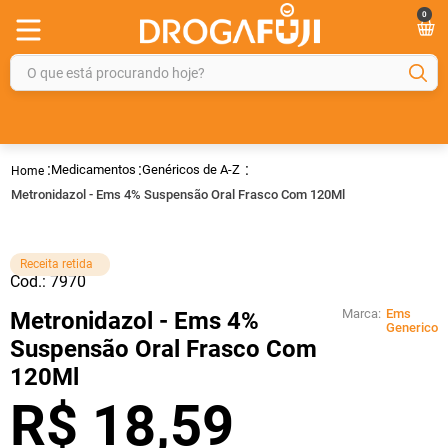
0
O que está procurando hoje?
TERMOS MAIS BUSCADOS
1
º
fralda
Medicamentos
Genéricos de A-Z
2
º
gelmax
Metronidazol - Ems 4% Suspensão Oral Frasco Com 120Ml
3
º
mounjaro
4
º
rosuvastatina 20mg
Receita retida
Cod.:
7970
5
º
protetor solar
Marca:
Ems
Metronidazol - Ems 4%
6
º
shampoo
Generico
Suspensão Oral Frasco Com
7
º
dipirona
120Ml
8
º
sveda
R$
18
,
59
9
º
tadalafila