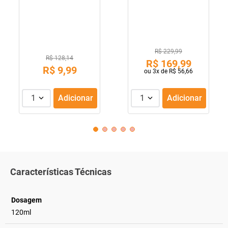
revestidos
Lactentes Pepti 400g
R$ 229,99
R$ 128,14
R$
169
,
99
R$
9
,
99
ou
3
x de
R$
56
,
66
1
Adicionar
1
Adicionar
Características Técnicas
Dosagem
120ml