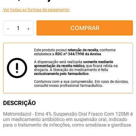
10
º
soro fisiológico
Ver todas as formas de pagamento
COMPRAR
－
＋
Este produto possui
retenção de receita
, conforme
estabelece a
RDC nº 344/1998 da Anvisa
.
A dispensação será realizada
somente mediante
apresentação da receita médica
, que ficará retida na
drogaria. A liberação do medicamento é feita
exclusivamente pelo farmacêutico
.
Contamos com a sua compreensão. Em caso de dúvidas,
consulte nosso profissional farmacêutico.
Metronidazol - Ems 4% Suspensão Oral Frasco Com 120Ml é
um medicamento antibiótico em suspensão oral, indicado
para o tratamento de infecções, como amebíase e giardíase.