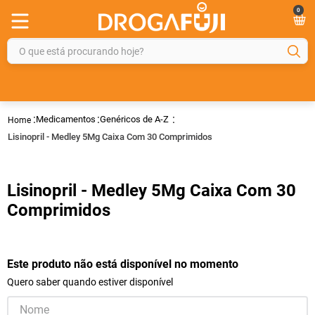
0
O que está procurando hoje?
TERMOS MAIS BUSCADOS
1
º
fralda
Medicamentos
Genéricos de A-Z
2
º
gelmax
Lisinopril - Medley 5Mg Caixa Com 30 Comprimidos
3
º
mounjaro
4
º
rosuvastatina 20mg
Lisinopril - Medley 5Mg Caixa Com 30
5
º
protetor solar
Comprimidos
6
º
shampoo
7
º
dipirona
Este produto não está disponível no momento
8
º
tadalafila
Quero saber quando estiver disponível
9
º
fraldas geriátricas