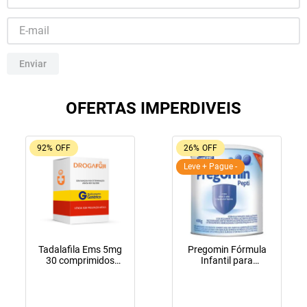
10
º
lola
Enviar
OFERTAS IMPERDIVEIS
92%
OFF
26%
OFF
Leve + Pague -
Tadalafila Ems 5mg
Pregomin Fórmula
30 comprimidos
Infantil para
revestidos
Lactentes Pepti 400g