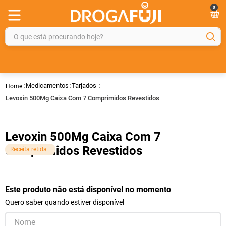
0
O que está procurando hoje?
TERMOS MAIS BUSCADOS
1
º
fralda
Medicamentos
Tarjados
2
º
gelmax
Levoxin 500Mg Caixa Com 7 Comprimidos Revestidos
3
º
mounjaro
4
º
rosuvastatina 20mg
Levoxin 500Mg Caixa Com 7
5
º
protetor solar
Comprimidos Revestidos
Receita retida
6
º
shampoo
7
º
dipirona
Este produto não está disponível no momento
8
º
fraldas geriátricas
Quero saber quando estiver disponível
9
º
tadalafila