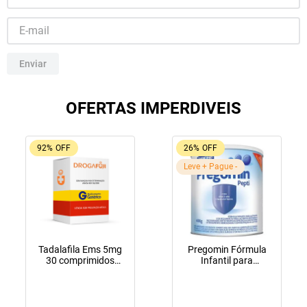
10
º
amoxicilina clavulanato
Enviar
OFERTAS IMPERDIVEIS
92%
OFF
26%
OFF
Leve + Pague -
Tadalafila Ems 5mg
Pregomin Fórmula
30 comprimidos
Infantil para
revestidos
Lactentes Pepti 400g