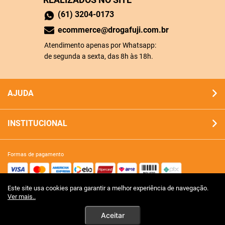
(61) 3204-0173
ecommerce@drogafuji.com.br
Atendimento apenas por Whatsapp:
de segunda a sexta, das 8h às 18h.
AJUDA
INSTITUCIONAL
formas de pagamento
Este site usa cookies para garantir a melhor experiência de navegação.
site 100% seguro
Ver mais..
Aceitar