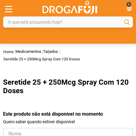
0
O que está procurando hoje?
TERMOS MAIS BUSCADOS
1
º
fralda
Medicamentos
Tarjados
2
º
gelmax
Seretide 25 + 250Mcg Spray Com 120 Doses
3
º
mounjaro
4
º
rosuvastatina 20mg
Seretide 25 + 250Mcg Spray Com 120
5
º
protetor solar
Doses
6
º
shampoo
7
º
dipirona
Este produto não está disponível no momento
8
º
fraldas geriátricas
Quero saber quando estiver disponível
9
º
tadalafila