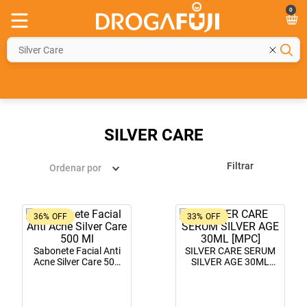
0
O que está procurando hoje?
SILVER CARE
Filtrar
Ordenar por
36%
OFF
33%
OFF
Sabonete Facial Anti
SILVER CARE SERUM
Acne Silver Care 500
SILVER AGE 30ML
Ml
[MPC]