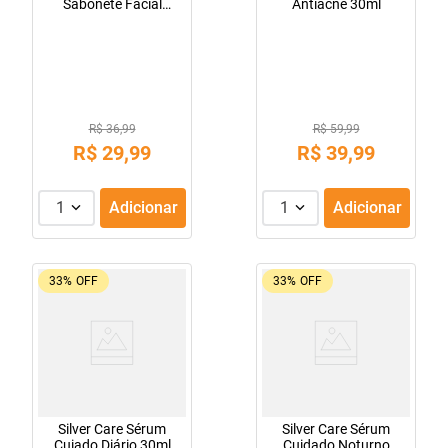
Sabonete Facial
Antiacne 30ml
Antiacne + Água
Micelar
R$ 36,99
R$ 59,99
R$
29
,
99
R$
39
,
99
1
Adicionar
1
Adicionar
33%
OFF
33%
OFF
Silver Care Sérum
Silver Care Sérum
Cuiado Diário 30ml
Cuidado Noturno