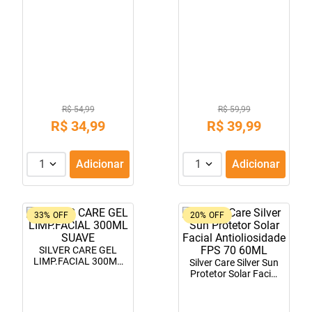
R$ 54,99
R$ 59,99
R$
34
,
99
R$
39
,
99
1
Adicionar
1
Adicionar
33%
OFF
20%
OFF
SILVER CARE GEL
LIMP.FACIAL 300ML
Silver Care Silver Sun
SUAVE
Protetor Solar Facial
Antioliosidade FPS 70
60ML