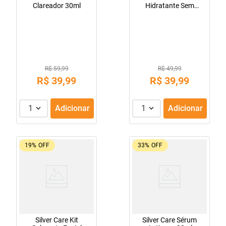
Clareador 30ml
Hidratante Sem
Perfume 500g
R$ 59,99
R$ 49,99
R$
39
,
99
R$
39
,
99
1
Adicionar
1
Adicionar
19%
OFF
33%
OFF
Silver Care Kit
Silver Care Sérum