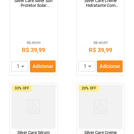
Silver Care Silver Sun
Silver Care Creme
Protetor Solar
Hidratante Com
Corporal FPS 70
Perfume 500GR
200ML
R$ 49,99
R$ 49,99
R$
39
,
99
R$
39
,
99
1
Adicionar
1
Adicionar
33%
OFF
20%
OFF
Silver Care Sérum
Silver Care Creme