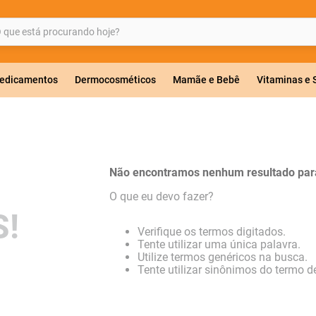
ue está procurando hoje?
BUSCADOS
edicamentos
Dermocosméticos
Mamãe e Bebê
Vitaminas e
a 20mg
Não encontramos nenhum resultado para
r
O que eu devo fazer?
!
Verifique os termos digitados.
Tente utilizar uma única palavra.
Utilize termos genéricos na busca.
ricas
Tente utilizar sinônimos do termo d
lavulanato