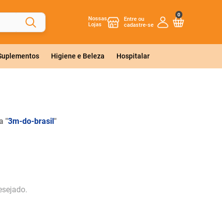
0
Nossas
Lojas
 Suplementos
Higiene e Beleza
Hospitalar
 "
3m-do-brasil
"
esejado.