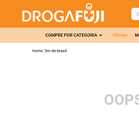
O q
TERMOS MAIS 
COMPRE POR CATEGORIA
Ofertas
M
1
º
fralda
2
º
gelmax
3m-do-brasil
3
º
mounjaro
4
º
rosuvastatin
5
º
protetor sola
6
º
shampoo
OOPS
7
º
dipirona
8
º
fraldas geriát
9
º
tadalafila
10
º
amoxicilina c